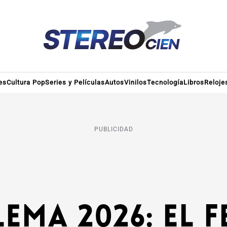
es
Cultura Pop
Series y Películas
Autos
Vinilos
Tecnología
Libros
Reloje
PUBLICIDAD
ema 2026: el f