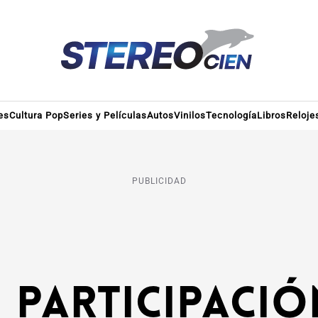
es
Cultura Pop
Series y Películas
Autos
Vinilos
Tecnología
Libros
Reloje
PUBLICIDAD
u participació