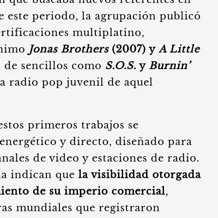
e este periodo, la agrupación publicó
tificaciones multiplatino,
ónimo
Jonas Brothers
(2007) y
A Little
to de sencillos como
S.O.S.
y
Burnin’
la radio pop juvenil de aquel
stos primeros trabajos se
energético y directo, diseñado para
anales de video y estaciones de radio.
ria indican que
la visibilidad otorgada
imiento de su imperio comercial
,
ras mundiales que registraron