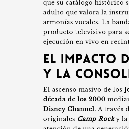
que su catálogo histórico 
adulto que valora la instru
armonías vocales. La banda
producto televisivo para s
ejecución en vivo en recin
El impacto d
y la consol
El ascenso masivo de los
J
década de los 2000
mediant
Disney Channel
. A través
originales
Camp Rock
y la
atención de una generació