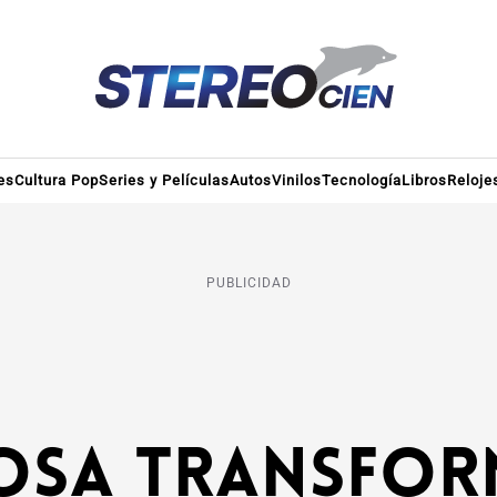
es
Cultura Pop
Series y Películas
Autos
Vinilos
Tecnología
Libros
Reloje
PUBLICIDAD
osa transfor