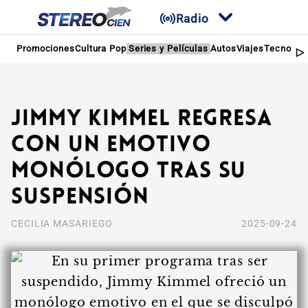
Radio
Promociones
Cultura Pop
Series y Películas
Autos
Viajes
Tecnologí
Jimmy Kimmel regresa
con un emotivo
monólogo tras su
suspensión
CECILIA MASARIEGO
2025-09-24