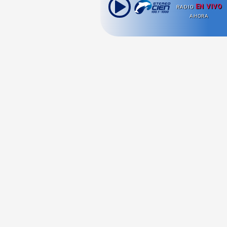
EN VIVO
RADIO
AHORA
Ahora escuchas:
Nuestras
Radio en vivo
Secciones
Escucha nuestras
Viajes
señales de
Radio en
vivo aquí.
Comida y Guías
Cultura Pop