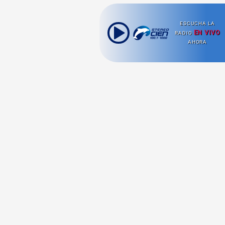
ESCUCHA LA
EN VIVO
RADIO
AHORA
Ahora escuchas:
Nuestras
Radio en vivo
Secciones
Escucha nuestras
Viajes
señales de
Radio en
vivo aquí.
Comida y Guías