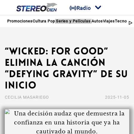
Radio
Promociones
Cultura Pop
Series y Películas
Autos
Viajes
Tecnologí
“Wicked: For Good”
elimina la canción
“Defying Gravity” de su
inicio
CECILIA MASARIEGO
2025-11-05