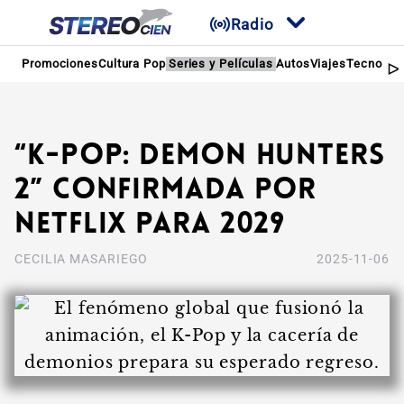
Radio
Promociones
Cultura Pop
Series y Películas
Autos
Viajes
Tecnologí
“K-Pop: Demon Hunters
2” Confirmada por
Netflix para 2029
CECILIA MASARIEGO
2025-11-06