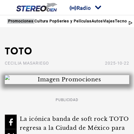
Radio
Promociones
Cultura Pop
Series y Películas
Autos
Viajes
Tecnologí
Toto
CECILIA MASARIEGO
2025-10-22
PUBLICIDAD
La icónica banda de soft rock TOTO
regresa a la Ciudad de México para