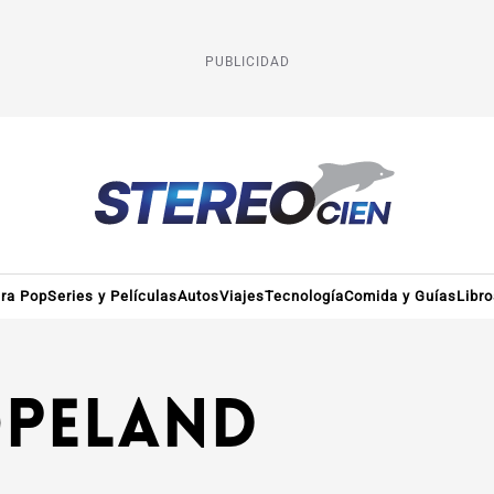
PUBLICIDAD
ura Pop
Series y Películas
Autos
Viajes
Tecnología
Comida y Guías
Libr
opeland