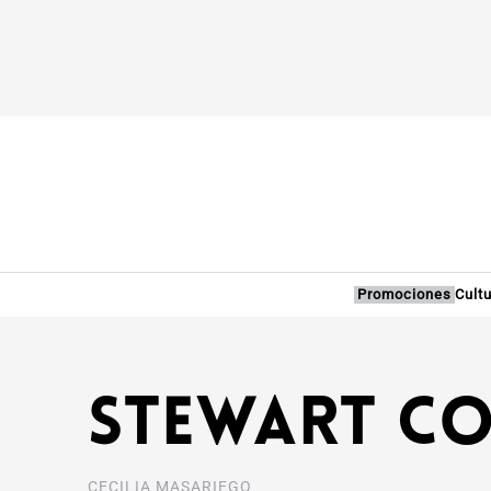
Promociones
Cult
Stewart C
CECILIA MASARIEGO