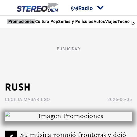
Radio
Promociones
Cultura Pop
Series y Películas
Autos
Viajes
Tecnologí
PUBLICIDAD
Rush
CECILIA MASARIEGO
2026-06-05
Su música rompió fronteras y dejó