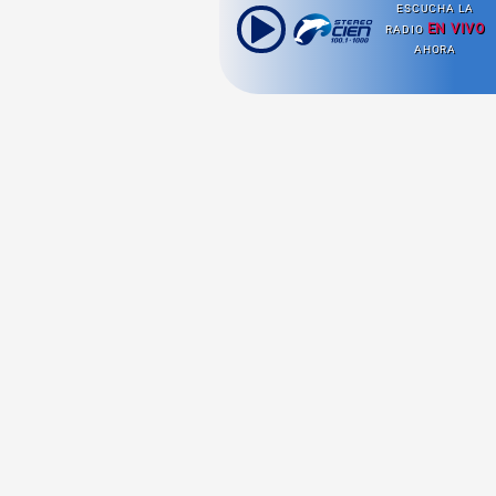
ESCUCHA LA
EN VIVO
RADIO
AHORA
Ahora escuchas:
Nuestras
Radio en vivo
Secciones
Escucha nuestras
Viajes
señales de
Radio en
vivo aquí.
Comida y Guías
Cultura Pop