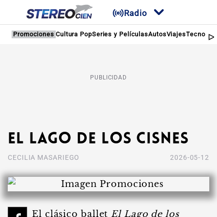
Radio
Promociones
Cultura Pop
Series y Películas
Autos
Viajes
Tecnologí
PUBLICIDAD
El Lago de los Cisnes
CECILIA MASARIEGO
2026-05-12
El clásico ballet
El Lago de los