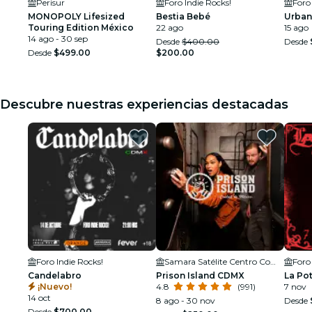
Perisur
Foro Indie Rocks!
Foro
MONOPOLY Lifesized
Bestia Bebé
Urban
Touring Edition México
22 ago
15 ago
14 ago - 30 sep
Desde
$400.00
Desde
Desde
$499.00
$200.00
Descubre nuestras experiencias destacadas
Foro Indie Rocks!
Samara Satélite Centro Comercial
Foro
Candelabro
Prison Island CDMX
La Po
¡Nuevo!
4.8
(991)
7 nov
14 oct
8 ago - 30 nov
Desde
Desde
$700.00