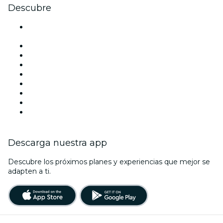
Descubre
Locales y espacios de eventos en Ciudad de México -
CDMX
México
Hoy
Mañana
Esta semana
Este fin de semana
Halloween
San Valentín
Navidad
Descarga nuestra app
Descubre los próximos planes y experiencias que mejor se
adapten a ti.