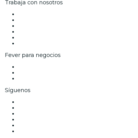
Trabaja con nosotros
Gestiona tu evento
Publica tu evento
Eventos y beneficios para empresas
Programa de Afiliados
Programa de embajadores e influencers
Colaboraciones de marca
Fever para negocios
Eventos privados y boletos de grupo
Beneficios corporativos
Tarjetas y cupones de regalo corporativos
Síguenos
Facebook
X (Twitter)
Instagram
TikTok
LinkedIn
Youtube