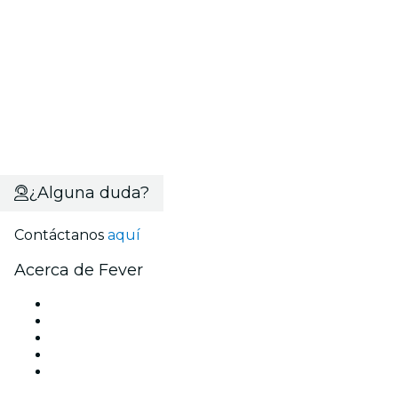
¿Alguna duda?
Contáctanos
aquí
Acerca de Fever
Prensa
Únete al equipo
Becas de Excelencia Fever
Tarjetas Regalo
Centro de asistencia