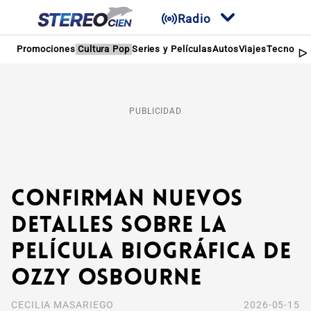
Radio
Promociones
Cultura Pop
Series y Películas
Autos
Viajes
Tecnologí
PUBLICIDAD
Confirman nuevos
detalles sobre la
película biográfica de
Ozzy Osbourne
CECILIA MASARIEGO
2026-05-15