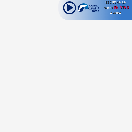
ESCUCHA LA
EN VIVO
RADIO
AHORA
Ahora escuchas:
Nuestras
Radio en vivo
Secciones
Escucha nuestras
Viajes
señales de
Radio en
vivo aquí.
Comida y Guías
Cultura Pop