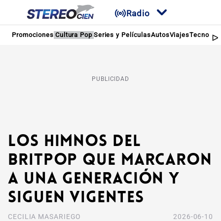
Radio
Promociones
Cultura Pop
Series y Películas
Autos
Viajes
Tecnologí
PUBLICIDAD
Los himnos del
Britpop que marcaron
a una generación y
siguen vigentes
CECILIA MASARIEGO
2026-06-10