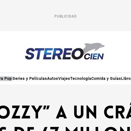
PUBLICIDAD
ra Pop
Series y Películas
Autos
Viajes
Tecnología
Comida y Guías
Libr
zzy” a un cr