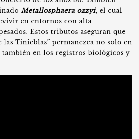
concierto de los años 80. También
minado
Metallosphaera ozzyi
, el cual
evivir en entornos con alta
pesados. Estos tributos aseguran que
e las Tinieblas” permanezca no solo en
 también en los registros biológicos y