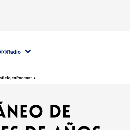
Radio
os
Relojes
Podcast
áneo de