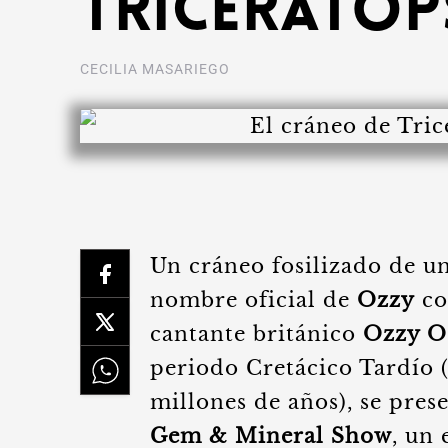
Triceratop
CECILIA MASARIEGO
Un cráneo fosilizado de u
nombre oficial de
Ozzy
co
cantante británico
Ozzy O
periodo Cretácico Tardío 
millones de años), se pres
Gem & Mineral Show
, un 