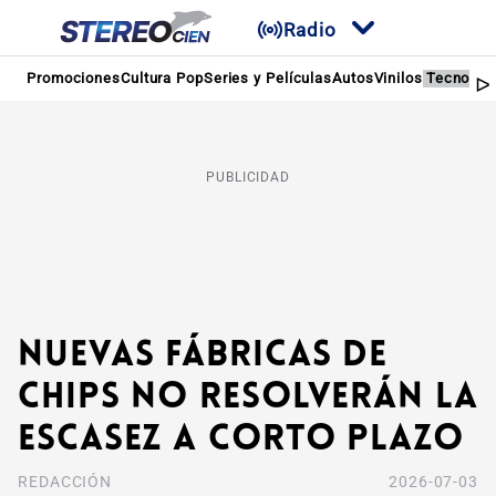
Radio
Promociones
Cultura Pop
Series y Películas
Autos
Vinilos
Tecnolog
PUBLICIDAD
Nuevas fábricas de
chips no resolverán la
escasez a corto plazo
REDACCIÓN
2026-07-03