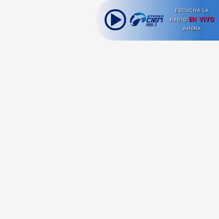
ESCUCHA LA
EN VIVO
RADIO
AHORA
Ahora escuchas:
Nuestras
Radio en vivo
Secciones
Escucha nuestras
Viajes
señales de
Radio en
vivo aquí.
Comida y Guías
Cultura Pop