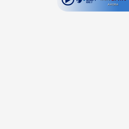
AHORA
Ahora escuchas:
Nuestras
Radio en vivo
Secciones
Escucha nuestras
Viajes
señales de
Radio en
vivo aquí.
Comida y Guías
Cultura Pop
Series y Películas