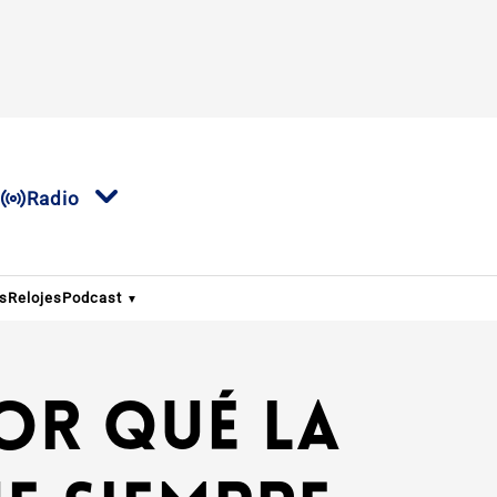
Radio
os
Relojes
Podcast
or qué la