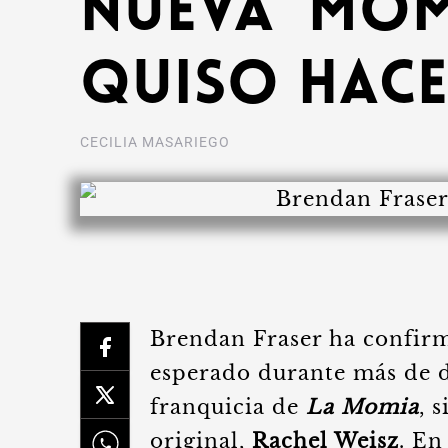
nueva ‘Mom
quiso hac
CECILIA MASARIEGO
Brendan Fraser ha confirm
esperado durante más de do
franquicia de
La Momia
, 
original,
Rachel Weisz
. En