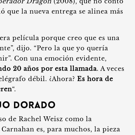
perador Dragón
(2008), que no contó
ó que la nueva entrega se alinea más
cera película porque creo que es una
te”, dijo. “Pero la que yo quería
enir”. Con una emoción evidente,
ndo 20 años por esta llamada
. A veces
telégrafo débil. ¿Ahora?
Es hora de
eren
“.
Dúo Dorado
so de Rachel Weisz como la
 Carnahan es, para muchos, la pieza