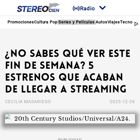
Radio
Promociones
Cultura Pop
Series y Películas
Autos
Viajes
Tecnologí
¿No sabes qué ver este
fin de semana? 5
estrenos que acaban
de llegar a streaming
CECILIA MASARIEGO
2025-12-26