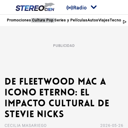
Radio
Promociones
Cultura Pop
Series y Películas
Autos
Viajes
Tecnologí
PUBLICIDAD
De Fleetwood Mac a
icono eterno: El
impacto cultural de
Stevie Nicks
CECILIA MASARIEGO
2026-05-26