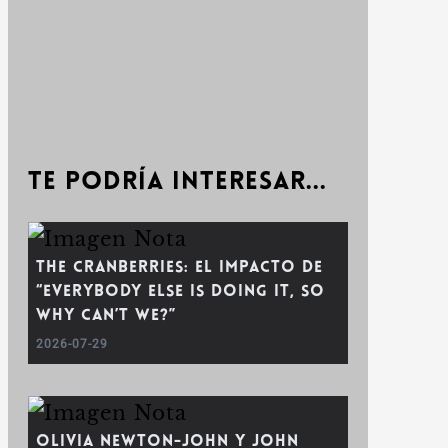
Te podría interesar...
The Cranberries: El impacto de
“Everybody Else Is Doing It, So
Why Can’t We?”
2026-07-29
Olivia Newton-John y John