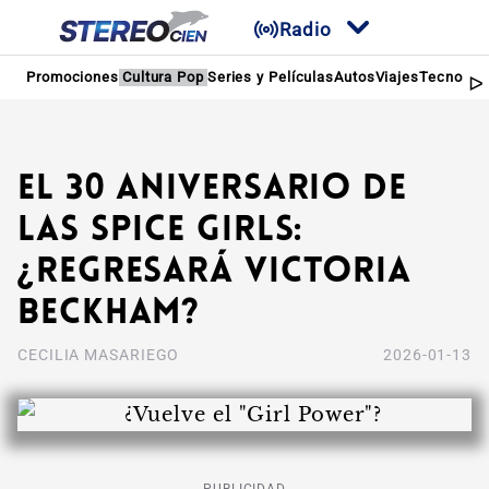
Radio
Promociones
Cultura Pop
Series y Películas
Autos
Viajes
Tecnologí
El 30 aniversario de
las Spice Girls:
¿Regresará Victoria
Beckham?
CECILIA MASARIEGO
2026-01-13