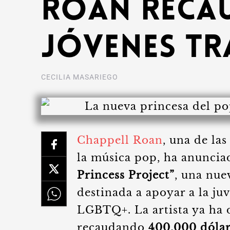
Roan Recau
Jóvenes Tr
CECILIA MASARIEGO
Chappell Roan
, una de la
la música pop, ha anuncia
Princess Project”
, una nuev
destinada a apoyar a la ju
LGBTQ+. La artista ya ha 
recaudando
400,000 dólar