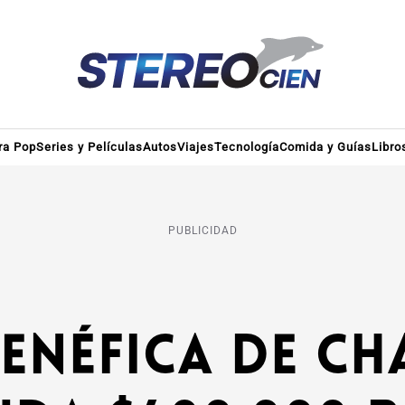
ra Pop
Series y Películas
Autos
Viajes
Tecnología
Comida y Guías
Libro
PUBLICIDAD
Benéfica de Ch