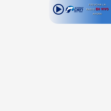
ESCUCHA LA
EN VIVO
RADIO
AHORA
Ahora escuchas:
Nuestras
Radio en vivo
Secciones
Escucha nuestras
Viajes
señales de
Radio en
vivo aquí.
Comida y Guías