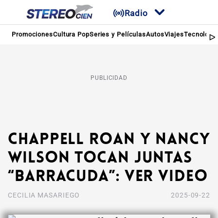
Radio
Promociones
Cultura Pop
Series y Películas
Autos
Viajes
Tecnologí
PUBLICIDAD
Chappell Roan y Nancy
Wilson tocan juntas
“Barracuda”: Ver video
CECILIA MASARIEGO
2025-09-22