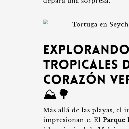
depara una sorpresa.
Explorando
Tropicales 
Corazón Ver
⛰️🌳
Más allá de las playas, el i
impresionante. El
Parque 