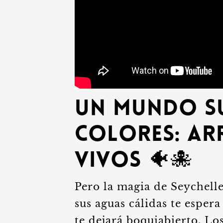
Un Mundo S
Colores: Ar
Vivos 🐠🐙
Pero la magia de Seychelles
sus aguas cálidas te esper
te dejará boquiabierto. Lo