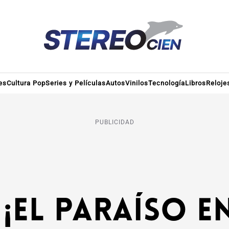
es
Cultura Pop
Series y Películas
Autos
Vinilos
Tecnología
Libros
Reloje
PUBLICIDAD
 ¡El Paraíso e