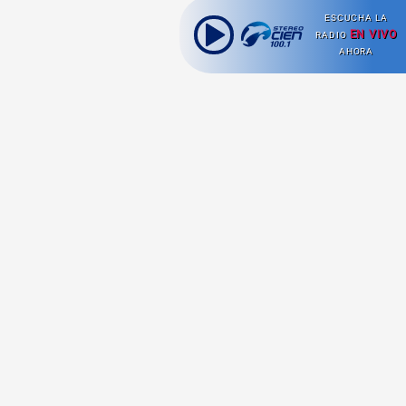
ESCUCHA LA
EN VIVO
RADIO
AHORA
Ahora escuchas:
Nuestras
Radio en vivo
Secciones
Escucha nuestras
Viajes
señales de
Radio en
vivo aquí.
Comida y Guías
Cultura Pop