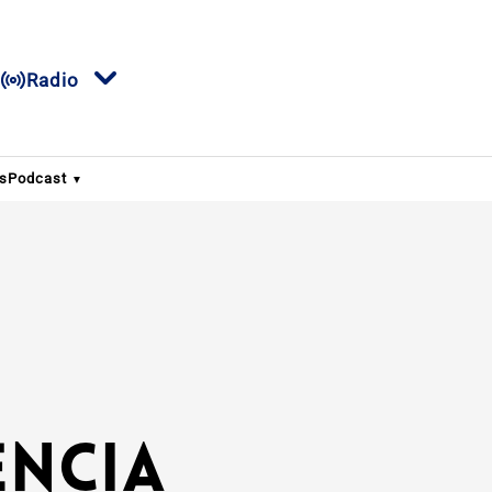
Radio
s
Podcast
encia