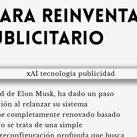
para reinvent
blicitario
ad de Elon Musk, ha dado un paso
ión al relanzar su sistema
que completamente renovado basado
 No se trata de una simple
a reconfiguración profunda que busca