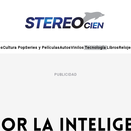
es
Cultura Pop
Series y Películas
Autos
Vinilos
Tecnología
Libros
Reloje
PUBLICIDAD
or la intelig