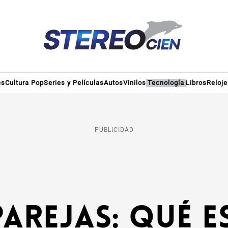
es
Cultura Pop
Series y Películas
Autos
Vinilos
Tecnología
Libros
Reloje
PUBLICIDAD
arejas: qué 