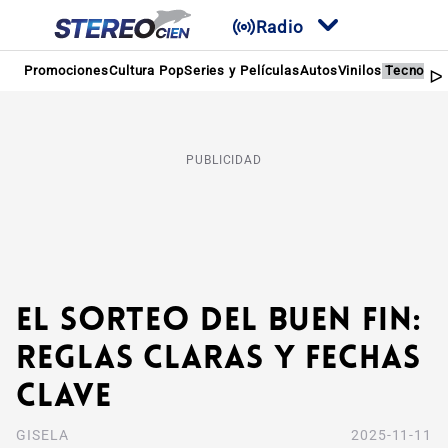
Radio
Promociones
Cultura Pop
Series y Películas
Autos
Vinilos
Tecnolog
PUBLICIDAD
El sorteo del Buen Fin:
reglas claras y fechas
clave
GISELA
2025-11-11