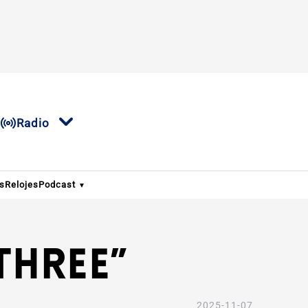
Radio
os
Relojes
Podcast
Three”
2025-11-07