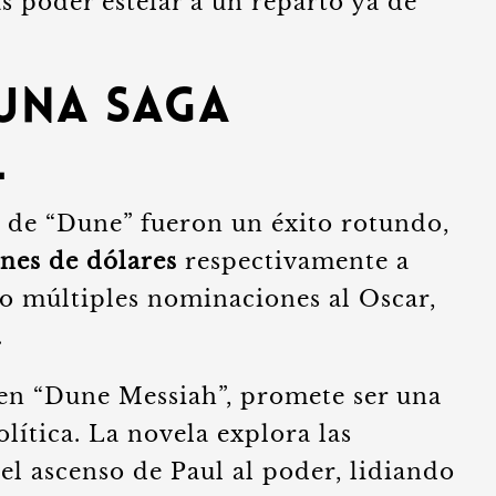
 poder estelar a un reparto ya de
 una Saga
l
s de “Dune” fueron un éxito rotundo,
ones de dólares
respectivamente a
o múltiples nominaciones al Oscar,
.
 en “Dune Messiah”, promete ser una
lítica. La novela explora las
l ascenso de Paul al poder, lidiando