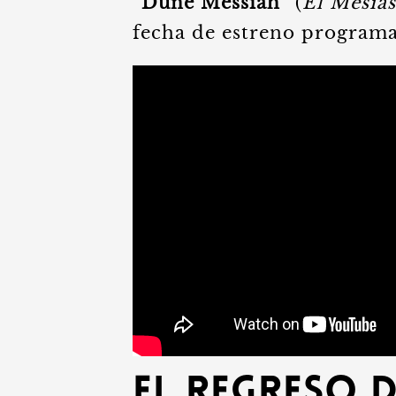
“Dune Messiah”
(
El Mesía
fecha de estreno program
El Regreso d