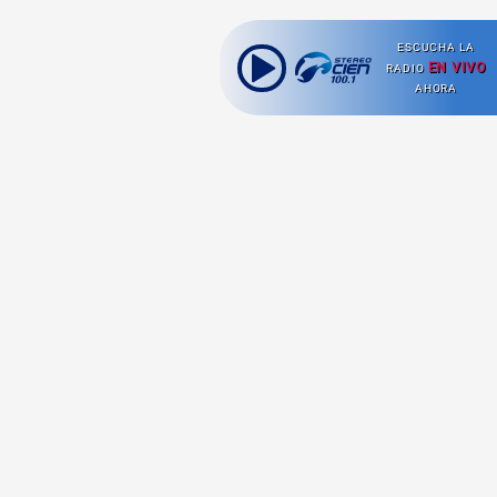
ESCUCHA LA
EN VIVO
RADIO
AHORA
Ahora escuchas:
Nuestras
Radio en vivo
Secciones
Escucha nuestras
Viajes
señales de
Radio en
vivo aquí.
Comida y Guías