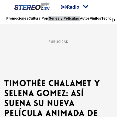
Radio
Promociones
Cultura Pop
Series y Películas
Autos
Vinilos
Tecnolog
PUBLICIDAD
Timothée Chalamet y
Selena Gomez: Así
suena su nueva
película animada de