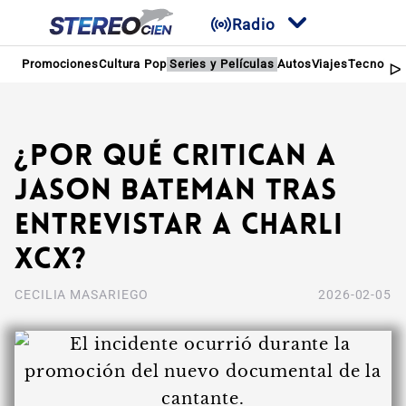
Radio
Promociones
Cultura Pop
Series y Películas
Autos
Viajes
Tecnologí
¿Por qué critican a
Jason Bateman tras
entrevistar a Charli
XCX?
CECILIA MASARIEGO
2026-02-05