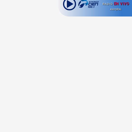
EN VIVO
RADIO
AHORA
Ahora escuchas:
Nuestras
Radio en vivo
Secciones
Escucha nuestras
Viajes
señales de
Radio en
vivo aquí.
Comida y Guías
Cultura Pop
Series y Películas