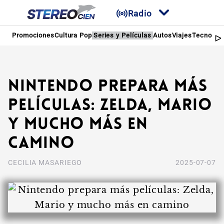
Radio
Promociones
Cultura Pop
Series y Películas
Autos
Viajes
Tecnologí
Nintendo prepara más
películas: Zelda, Mario
y mucho más en
camino
CECILIA MASARIEGO
2025-07-07