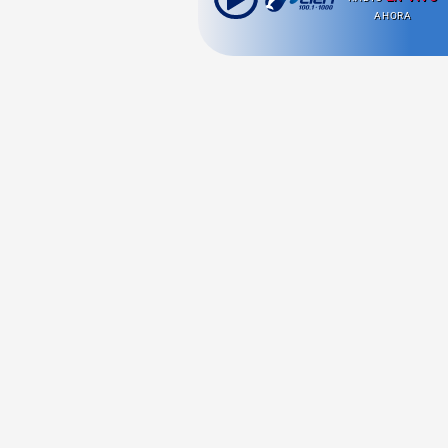
AHORA
Ahora escuchas:
Nuestras
Radio en vivo
Secciones
Escucha nuestras
Viajes
señales de
Radio en
vivo aquí.
Comida y Guías
Cultura Pop
Series y Películas