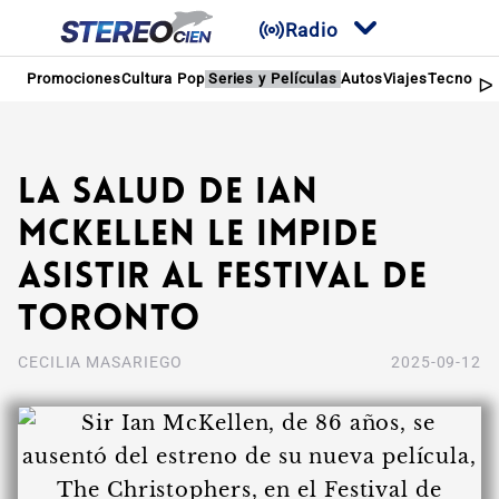
Radio
Promociones
Cultura Pop
Series y Películas
Autos
Viajes
Tecnologí
La salud de Ian
McKellen le impide
asistir al Festival de
Toronto
CECILIA MASARIEGO
2025-09-12