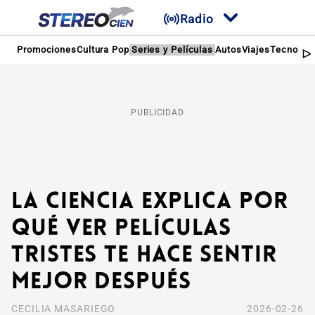
Radio
Promociones
Cultura Pop
Series y Películas
Autos
Viajes
Tecnologí
PUBLICIDAD
La ciencia explica por
qué ver películas
tristes te hace sentir
mejor después
CECILIA MASARIEGO
2026-02-26