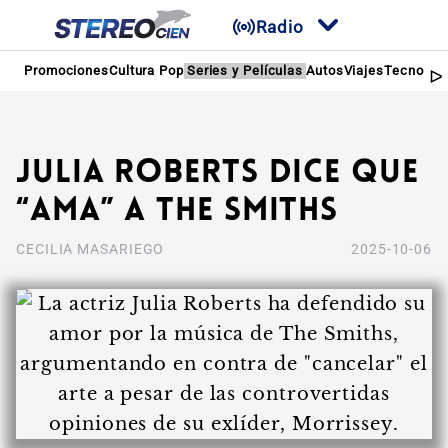
Radio
Promociones
Cultura Pop
Series y Películas
Autos
Viajes
Tecnologí
Julia Roberts dice que
“ama” a The Smiths
CECILIA MASARIEGO
2025-10-06