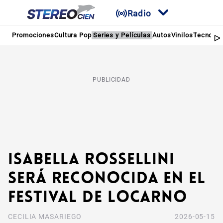
Radio
Promociones
Cultura Pop
Series y Películas
Autos
Vinilos
Tecnolog
PUBLICIDAD
Isabella Rossellini
será reconocida en el
Festival de Locarno
CECILIA MASARIEGO
2026-05-15