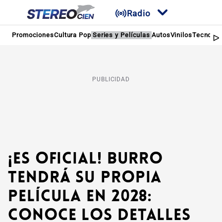
Radio
Promociones
Cultura Pop
Series y Películas
Autos
Vinilos
Tecnolog
PUBLICIDAD
¡Es oficial! Burro
tendrá su propia
película en 2028:
Conoce los detalles