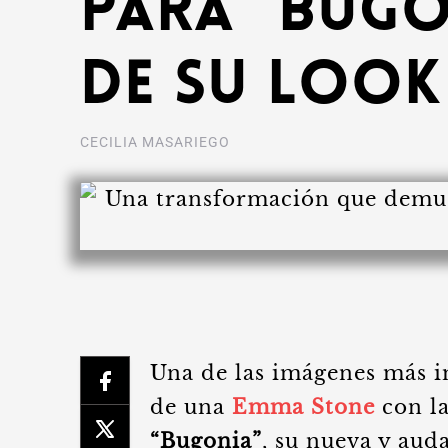
para “Bugo
de su Look
CECILIA MASARIEGO
Una de las imágenes más im
de una
Emma Stone
con l
“Bugonia”
, su nueva y aud