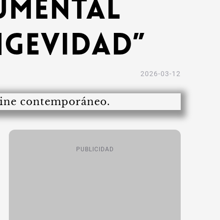
umental
ngevidad”
2026-03-12
PUBLICIDAD