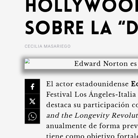
Hollywood
sobre la “
CECILIA MASARIEGO
El actor estadounidense
E
Festival Los Ángeles-Itali
destaca su participación
and the Longevity Revolu
anualmente de forma previ
tiene como objetivo fortal