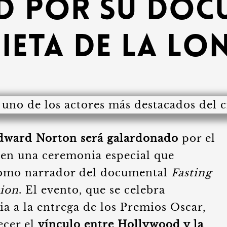
 por su doc
dieta de la lo
dward Norton será galardonado
por el
a en una ceremonia especial que
 como narrador del documental
Fasting
tion
. El evento, que se celebra
a a la entrega de los Premios Oscar,
ecer el
vínculo entre Hollywood y la