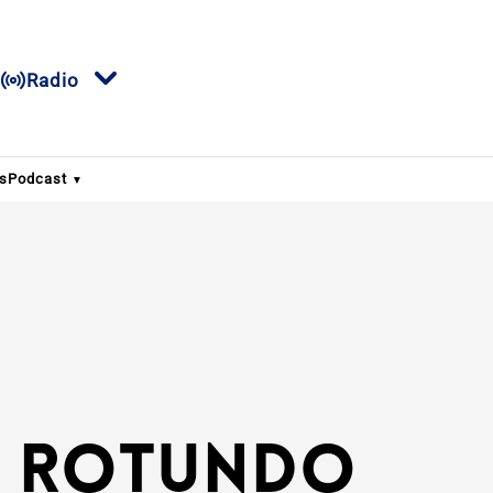
Radio
s
Podcast
El rotundo