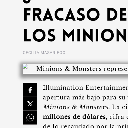
fracaso de
los Minion
CECILIA MASARIEGO
Illumination Entertainmen
apertura más bajo para su 
Minions & Monsters
. La 
millones de dólares
, cifr
de lo recaudado por la pr