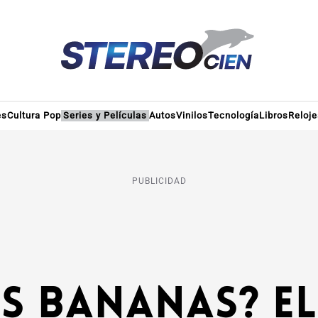
es
Cultura Pop
Series y Películas
Autos
Vinilos
Tecnología
Libros
Reloje
PUBLICIDAD
as bananas? 