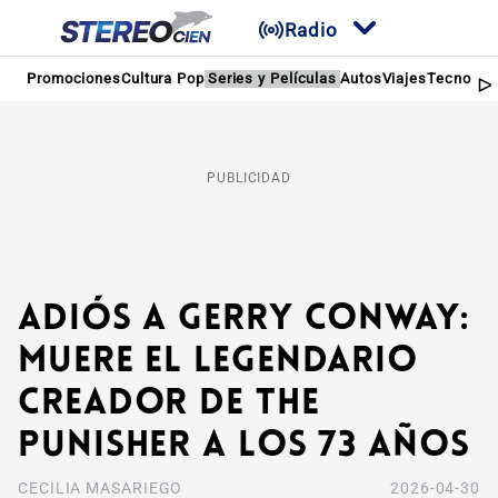
Radio
Promociones
Cultura Pop
Series y Películas
Autos
Viajes
Tecnologí
PUBLICIDAD
Adiós a Gerry Conway:
Muere el legendario
creador de The
Punisher a los 73 años
CECILIA MASARIEGO
2026-04-30