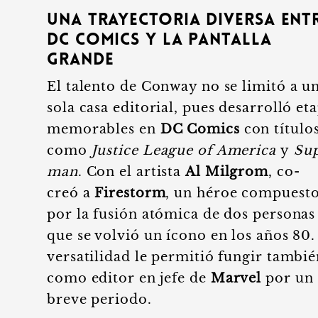
Una trayectoria diversa ent
DC Comics y la pantalla
grande
El talento de Conway no se limitó a u
sola casa editorial, pues desarrolló et
memorables en
DC Comics
con título
como
Justice League of America
y
Su
man
. Con el artista
Al Milgrom
, co-
creó a
Firestorm
, un héroe compuest
por la fusión atómica de dos personas
que se volvió un ícono en los años 80.
versatilidad le permitió fungir tambi
como editor en jefe de
Marvel
por un
breve periodo.