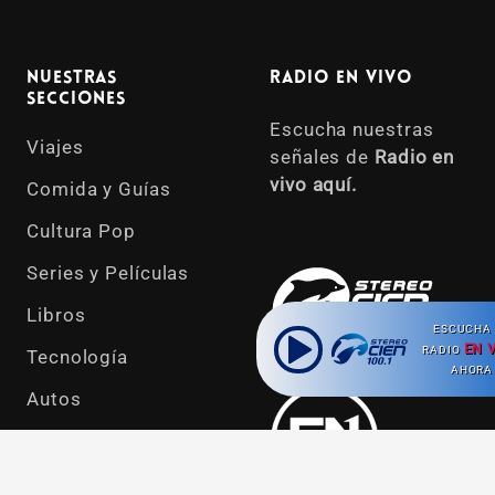
Nuestras
Radio en vivo
Secciones
Escucha nuestras
Viajes
señales de
Radio en
vivo aquí.
Comida y Guías
Cultura Pop
Series y Películas
Libros
ESCUCHA 
EN 
RADIO
Tecnología
AHORA
Autos
Mascotas
Ahora escuchas:
Podcast