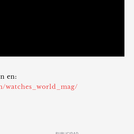
n en:
om/watches_world_mag/
PUBLICIDAD