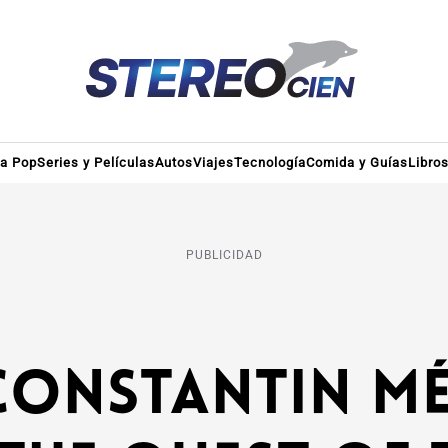
ra Pop
Series y Películas
Autos
Viajes
Tecnología
Comida y Guías
Libro
PUBLICIDAD
onstantin Mét