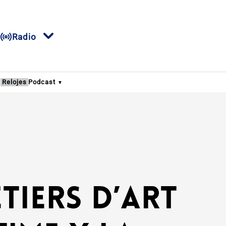
Radio
s
Relojes
Podcast
iers d’Art