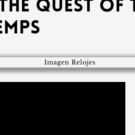
the Quest of 
emps