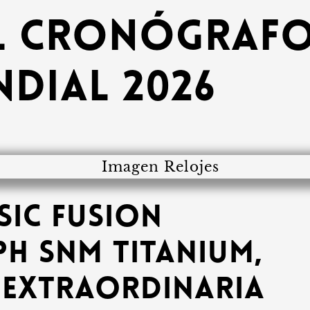
el cronógraf
ndial 2026
sic Fusion
h SNM Titanium,
 extraordinaria