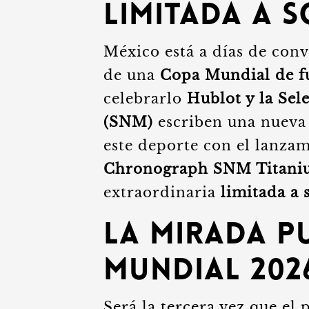
limitada a s
México está a días de conv
de una
Copa Mundial
de f
celebrarlo
Hublot y la Sel
(SNM)
escriben una nueva h
este deporte con el lanza
Chronograph SNM Titani
extraordinaria
limitada a 
La mirada pu
Mundial 202
Será la tercera vez que el