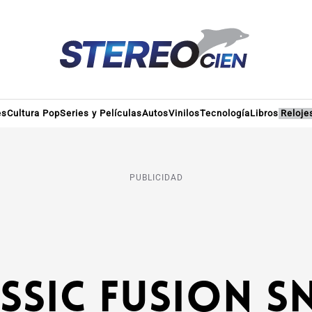
es
Cultura Pop
Series y Películas
Autos
Vinilos
Tecnología
Libros
Reloje
PUBLICIDAD
ssic Fusion S