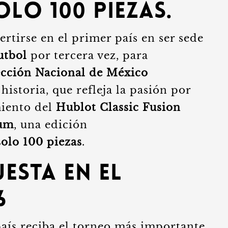
olo 100 piezas.
ertirse en el primer país en ser sede
utbol
por tercera vez, para
ección Nacional de México
istoria, que refleja la pasión por
miento del
Hublot Classic Fusion
um
, una edición
solo 100 piezas
.
esta en el
6
 país reciba el torneo más importante