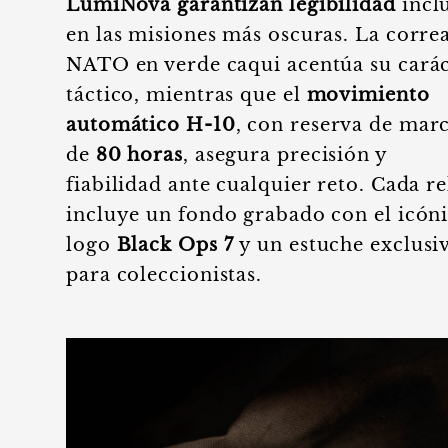
LumiNova garantizan legibilidad
incl
en las misiones más oscuras. La corre
NATO en verde caqui acentúa su cará
táctico, mientras que el
movimiento
automático H-10
, con reserva de mar
de
80 horas
, asegura precisión y
fiabilidad ante cualquier reto. Cada re
incluye un fondo grabado con el icón
logo
Black Ops 7
y un estuche exclusi
para coleccionistas.