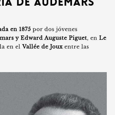
ría de Audemars
ada en 1875
por dos jóvenes
emars y Edward Auguste Piguet
, en
Le
lla en el
Vallée de Joux
entre las