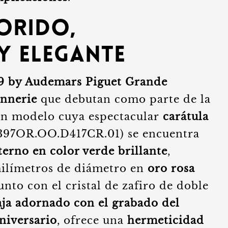
orido,
y elegante
59 by Audemars Piguet Grande
onnerie
que debutan como parte de la
un modelo cuya espectacular
carátula
397OR.OO.D417CR.01) se encuentra
nterno en color verde brillante
,
milímetros de diámetro en
oro rosa
nto con el cristal de zafiro de doble
aja adornado con el grabado del
aniversario
, ofrece una
hermeticidad