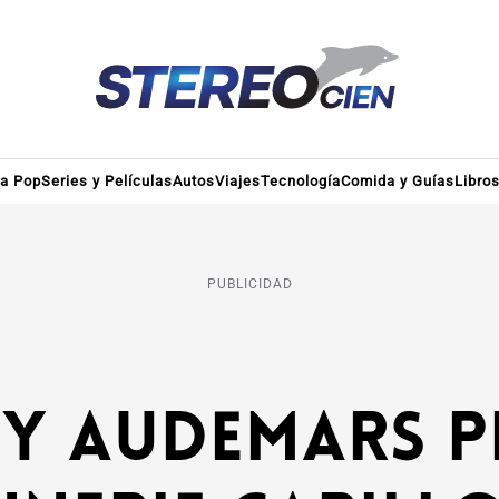
ra Pop
Series y Películas
Autos
Viajes
Tecnología
Comida y Guías
Libro
PUBLICIDAD
 by Audemars P