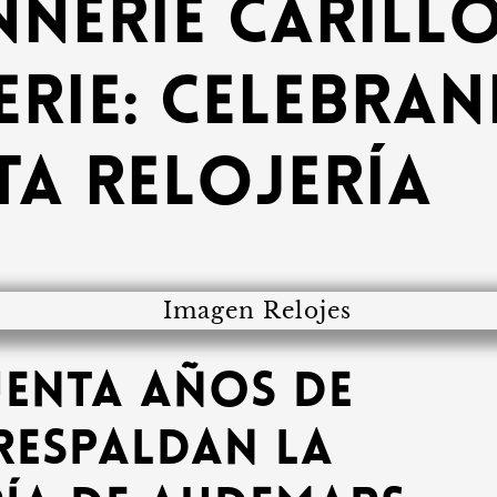
nerie Carill
rie: celebran
ta relojería
uenta años de
 respaldan la