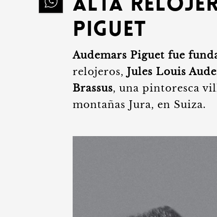
alta reloje
Piguet
Audemars Piguet fue fund
relojeros,
Jules Louis Aud
Brassus
, una pintoresca vi
montañas Jura, en Suiza.