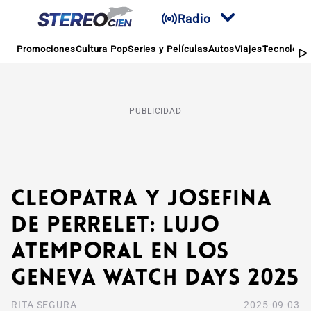
Radio
Promociones
Cultura Pop
Series y Películas
Autos
Viajes
Tecnologí
PUBLICIDAD
Cleopatra y Josefina
de Perrelet: lujo
atemporal en los
Geneva Watch Days 2025
RITA SEGURA
2025-09-03