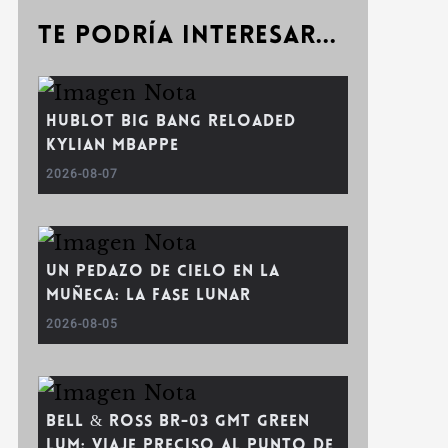
Te podría interesar...
Hublot Big Bang Reloaded
Kylian Mbappe
2026-08-07
Un pedazo de cielo en la
muñeca: la fase lunar
2026-08-05
Bell & Ross BR-03 GMT Green
Lum: viaje preciso al punto de