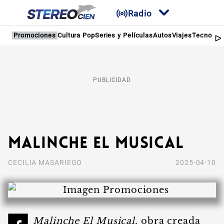
Radio
Promociones
Cultura Pop
Series y Películas
Autos
Viajes
Tecnologí
PUBLICIDAD
Malinche El Musical
CECILIA MASARIEGO
2025-04-10
Malinche El Musical
, obra creada