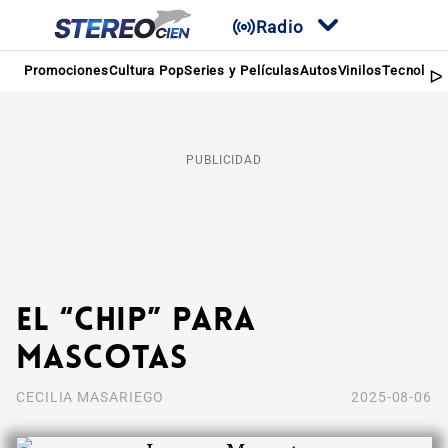
Radio
Promociones
Cultura Pop
Series y Películas
Autos
Vinilos
Tecnologí
PUBLICIDAD
El “Chip” para
mascotas
CECILIA MASARIEGO
2025-08-06